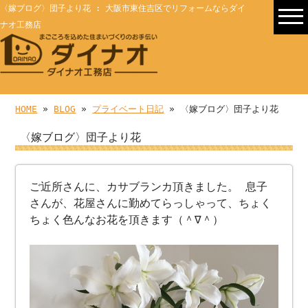
〈嫁ブログ〉団子より花 : 大阪市東住吉区でリフォームならダイ
ナオ工務店
HOME
»
BLOG
»
プライベート日記
» 〈嫁ブログ〉団子より花
〈嫁ブログ〉団子より花
ご近所さんに、カサブランカ頂きました。 息子
さんが、花屋さんに勤めてらっしゃって、ちょく
ちょく色んなお花を頂きます（＾∇＾）