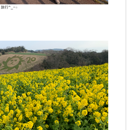
旅行^_−☆