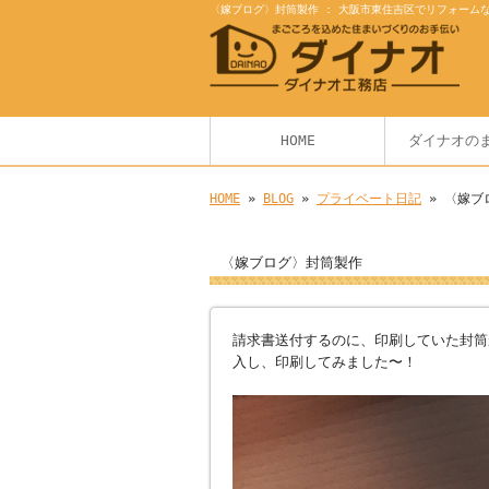
〈嫁ブログ〉封筒製作 : 大阪市東住吉区でリフォーム
HOME
ダイナオの
HOME
»
BLOG
»
プライベート日記
» 〈嫁ブ
〈嫁ブログ〉封筒製作
請求書送付するのに、印刷していた封筒
入し、印刷してみました〜！