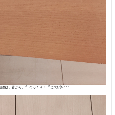
絵は、皆から、” そっくり！ ”と大好評^o^