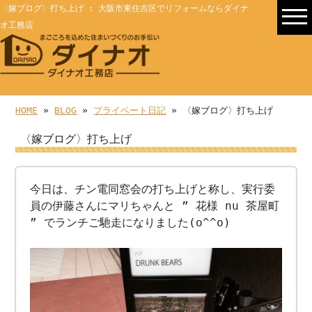
〈嫁ブログ〉打ち上げ : 大阪市東住吉区でリフォームならダイナ
オ工務店
HOME
»
BLOG
»
プライベート日記
» 〈嫁ブログ〉打ち上げ
〈嫁ブログ〉打ち上げ
今日は、チン電同窓会の打ち上げと称し、実行委
員の伊藤さんにマリちゃんと ” 花様 nu 茶屋町
” でランチご馳走になりました(o^^o)