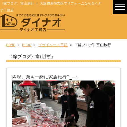
〈嫁ブログ〉富山旅行 : 大阪市東住吉区でリフォームならダイナ
オ工務店
HOME
»
BLOG
»
プライベート日記
» 〈嫁ブログ〉富山旅行
〈嫁ブログ〉富山旅行
両親、弟も一緒に家族旅行^_−☆