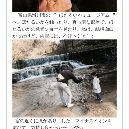
富山県滑川市の ” ほたるいかミュージアム ”
へ。ほたるいかを触ったり、真っ暗な部屋で、ほ
たるいかの発光ショーを見たり、私は、結構面白
かったけど、両親には、不評ヽ(´o｀；
宿の近くに滝がありました。マイナスイオンを
浴びて、気持ち良かった〜（≧∇≦）