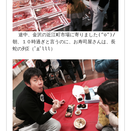
途中、金沢の近江町市場に寄りました(^o^)/
朝、１０時過ぎと言うのに、お寿司屋さんは、長
蛇の列Σ（ﾟдﾟlll）