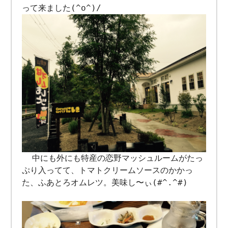
って来ました(^o^)/
中にも外にも特産の恋野マッシュルームがたっ
ぷり入ってて、トマトクリームソースのかかっ
た、ふあとろオムレツ。美味し〜ぃ(#^.^#)