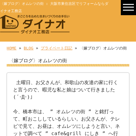
〈嫁ブログ〉オムレツの街 : 大阪市東住吉区でリフォームならダ
イナオ工務店
HOME
»
BLOG
»
プライベート日記
» 〈嫁ブログ〉オムレツの街
〈嫁ブログ〉オムレツの街
土曜日、お父さんが、和歌山の友達の家に行く
と言うので、暇児な私と娘はついて行きました
(´･Д･)」
今、橋本市は、 ” オムレツの街 ” と銘打っ
て、町おこししているらしい。お父さんが、テレ
ビで見て、お昼は、オムレツにしようと言い、ネ
ットで調べて ” cafe&grill にしき ” へ行