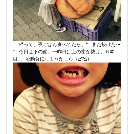
帰って、夜ごはん食べてたら、” また抜けた〜
” 今日は下の歯。一昨日は上の歯が抜け、６本
目…。流動食にしようかしら（≧∇≦）