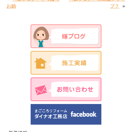
お鍋
ブ？
»