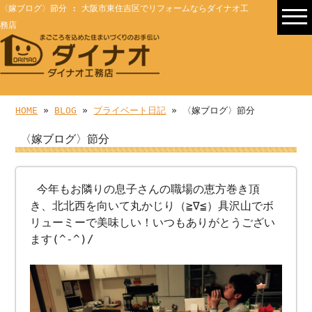
〈嫁ブログ〉節分 : 大阪市東住吉区でリフォームならダイナオ工
務店
HOME
»
BLOG
»
プライベート日記
» 〈嫁ブログ〉節分
〈嫁ブログ〉節分
今年もお隣りの息子さんの職場の恵方巻き頂
き、北北西を向いて丸かじり（≧∇≦）具沢山でボ
リューミーで美味しい！いつもありがとうござい
ます(^-^)/