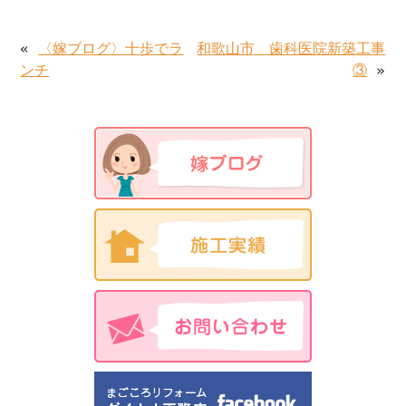
«
〈嫁ブログ〉十歩でラ
和歌山市 歯科医院新築工事
ンチ
③
»