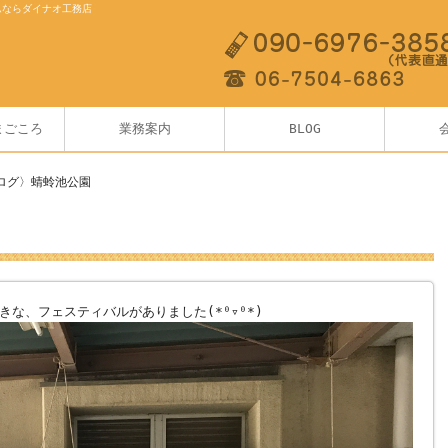
ムならダイナオ工務店
まごころ
業務案内
BLOG
ログ〉蜻蛉池公園
な、フェスティバルがありました(*⁰▿⁰*)