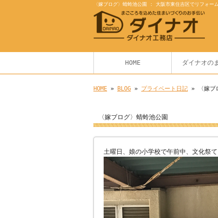
〈嫁ブログ〉蜻蛉池公園 : 大阪市東住吉区でリフォー
HOME
ダイナオの
HOME
»
BLOG
»
プライベート日記
» 〈嫁ブ
〈嫁ブログ〉蜻蛉池公園
土曜日、娘の小学校で午前中、文化祭てき