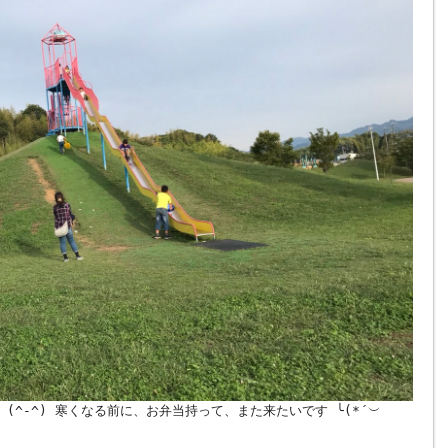
(^-^) 寒くなる前に、お弁当持って、また来たいです ╰(*´︶