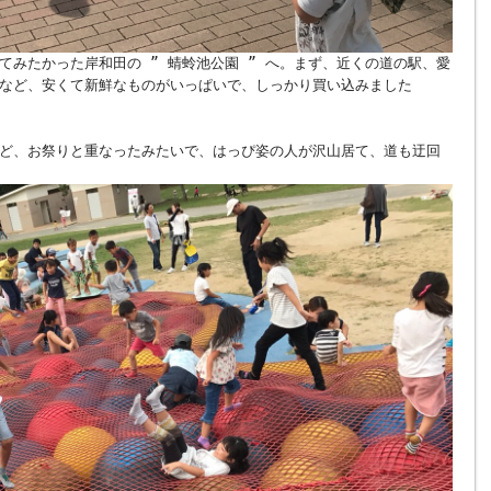
てみたかった岸和田の ” 蜻蛉池公園 ” へ。まず、近くの道の駅、愛
など、安くて新鮮なものがいっぱいで、しっかり買い込みました
ど、お祭りと重なったみたいで、はっぴ姿の人が沢山居て、道も迂回