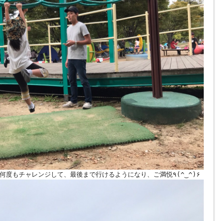
近所の公園では出来なかったウンテイも何度もチャレンジして、最後まで行けるようになり、ご満悦٩(^‿^)۶