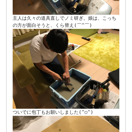
主人は久々の道具直しでノミ研ぎ。娘は、こっち
の方が面白そうと、くら替え(￣^￣)
ついでに包丁もお願いしました(^○^)