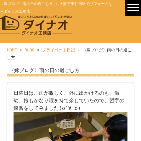
〈嫁ブログ〉雨の日の過ごし方 : 大阪市東住吉区でリフォームな
らダイナオ工務店
HOME
»
BLOG
»
プライベート日記
» 〈嫁ブログ〉雨の日の過ご
し方
〈嫁ブログ〉雨の日の過ごし方
日曜日は、雨が激しく、外に出かけるのも、億
劫。娘もかなり暇を持て余していたので、習字の
練習をしてみました(о´∀`о)