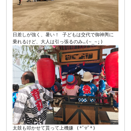
日差しが強く、暑い！ 子どもは交代で御神輿に
乗れるけど、大人は引っ張るのみ…(~_~;)
太鼓も叩かせて貰って上機嫌 (*ﾟ▽ﾟ*)