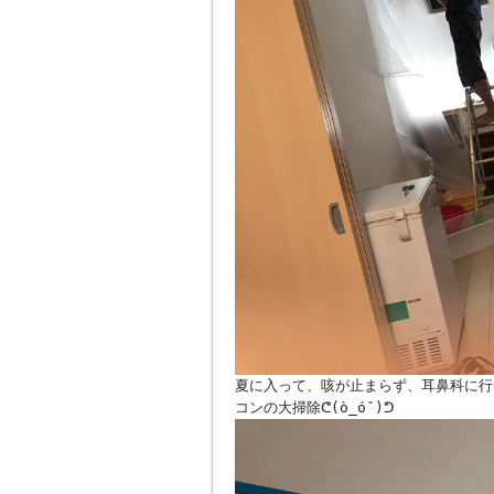
夏に入って、咳が止まらず、耳鼻科に行
コンの大掃除ᕦ(ò_óˇ)ᕤ