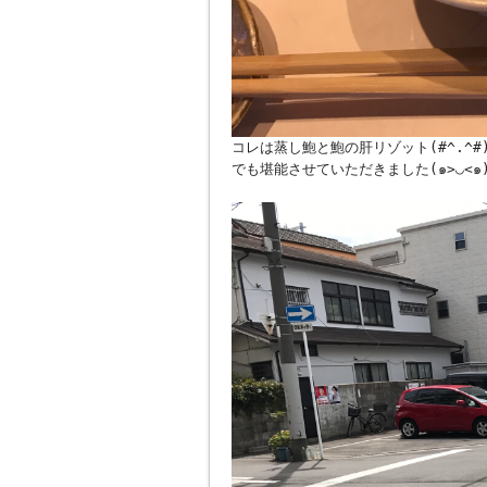
コレは蒸し鮑と鮑の肝リゾット(#^.^
でも堪能させていただきました(๑>◡<๑