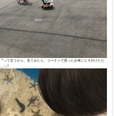
！ “って言うから、見てみたら、コーナンで買った台車にヒモ付けただ
_-｡)