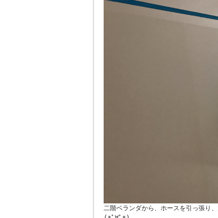
二階ベランダから、ホースを引っ張り、
(*ﾟ∀ﾟ*)