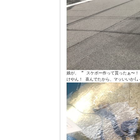
娘が、 “ スケボー作って貰ったぁ〜
けやん！ 喜んでたから、マッいいか(｡-