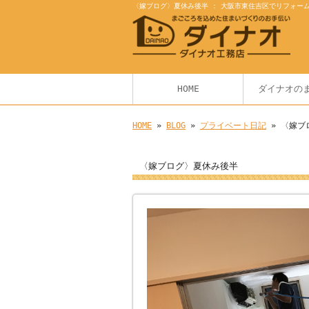
〈嫁ブログ〉夏休み後半 : 大阪市東住吉区でリフォー
HOME
ダイナオの
HOME
»
BLOG
»
プライベート日記
» 〈嫁ブ
〈嫁ブログ〉夏休み後半