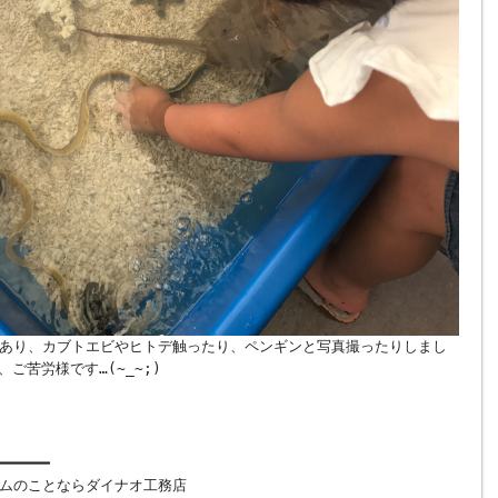
あり、カブトエビやヒトデ触ったり、ペンギンと写真撮ったりしまし
、ご苦労様です…(~_~;)
━━━━━━
ムのことならダイナオ工務店