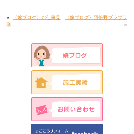
«
〈嫁ブログ〉お仕事見
〈嫁ブログ〉阿倍野ブラブラ
学
»