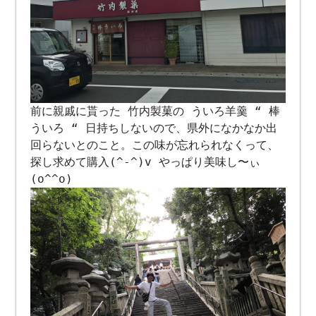
前に親戚に貰った 竹内製菓の ういろ羊羹 “ 棒
ういろ “ 日持ちしないので、県外になかなか出
回らないとのこと。この味が忘れられなくって、
探し求めて購入(^-^)v やっぱり美味し〜ぃ
(o^^o)