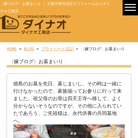
〈嫁ブログ〉お墓まいり : 大阪市東住吉区でリフォームならダイ
ナオ工務店
HOME
»
BLOG
»
プライベート日記
» 〈嫁ブログ〉お墓まいり
〈嫁ブログ〉お墓まいり
徳島のお墓を先日、墓じまいし、その時は一緒に
行けなかったので、家族揃ってお参りに行って来
ました。祖父母のお骨は四天王寺へ移して、よく
分からないそうなのですが、その他に入られてい
たであろう、ご先祖様は、永代供養の共同墓地
へ。