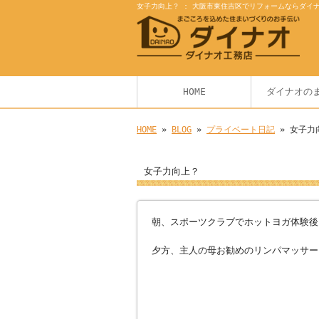
女子力向上？ : 大阪市東住吉区でリフォームならダイ
HOME
ダイナオの
HOME
»
BLOG
»
プライベート日記
» 女子力
女子力向上？
朝、スポーツクラブでホットヨガ体験後
夕方、主人の母お勧めのリンパマッサー