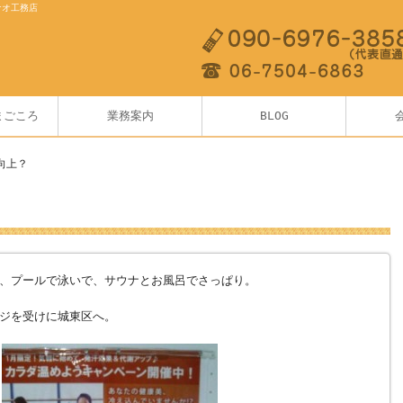
ナオ工務店
まごころ
業務案内
BLOG
向上？
、プールで泳いで、サウナとお風呂でさっぱり。
ジを受けに城東区へ。