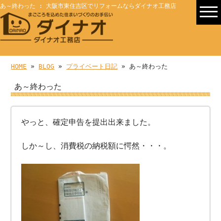
あ～終わった : 大阪市東住吉区でリフォームならダイナオ工務店
HOME
»
BLOG
»
プライベート日記
» あ～終わった
あ～終わった
やっと、確定申告を提出出来ました。
しか～し、消費税の納税額に愕然・・・。