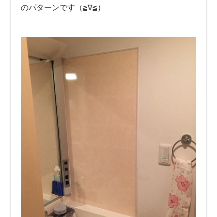
のパターンです（≧∇≦）