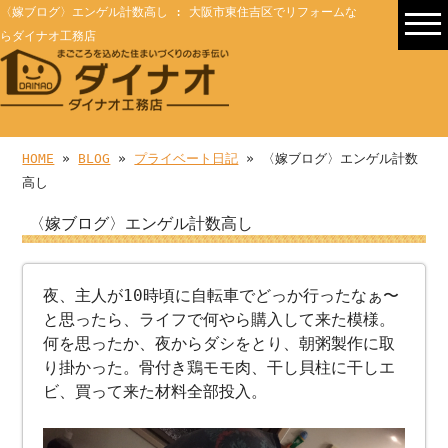
〈嫁ブログ〉エンゲル計数高し : 大阪市東住吉区でリフォームな
らダイナオ工務店
HOME
»
BLOG
»
プライベート日記
» 〈嫁ブログ〉エンゲル計数
高し
〈嫁ブログ〉エンゲル計数高し
夜、主人が10時頃に自転車でどっか行ったなぁ〜
と思ったら、ライフで何やら購入して来た模様。
何を思ったか、夜からダシをとり、朝粥製作に取
り掛かった。骨付き鶏モモ肉、干し貝柱に干しエ
ビ、買って来た材料全部投入。