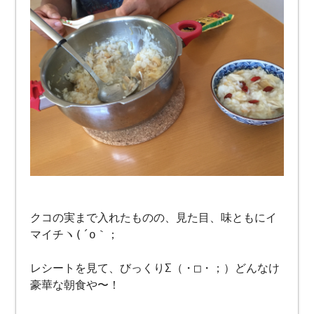
クコの実まで入れたものの、見た目、味ともにイ
マイチヽ(´o｀；
レシートを見て、びっくりΣ（・□・；）どんなけ
豪華な朝食や〜！