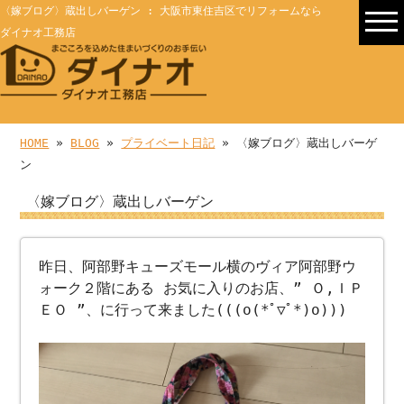
〈嫁ブログ〉蔵出しバーゲン : 大阪市東住吉区でリフォームなら
ダイナオ工務店
HOME
»
BLOG
»
プライベート日記
» 〈嫁ブログ〉蔵出しバーゲ
ン
〈嫁ブログ〉蔵出しバーゲン
昨日、阿部野キューズモール横のヴィア阿部野ウ
ォーク２階にある お気に入りのお店、” Ｏ,ＩＰ
ＥＯ ”、に行って来ました(((o(*ﾟ▽ﾟ*)o)))