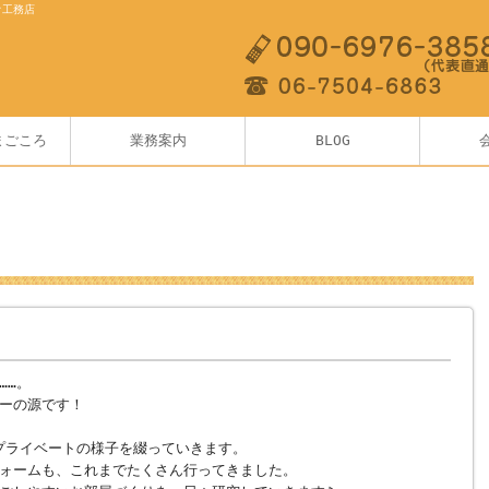
オ工務店
まごころ
業務案内
BLOG
……。
ーの源です！
のプライベートの様子を綴っていきます。
ォームも、これまでたくさん行ってきました。