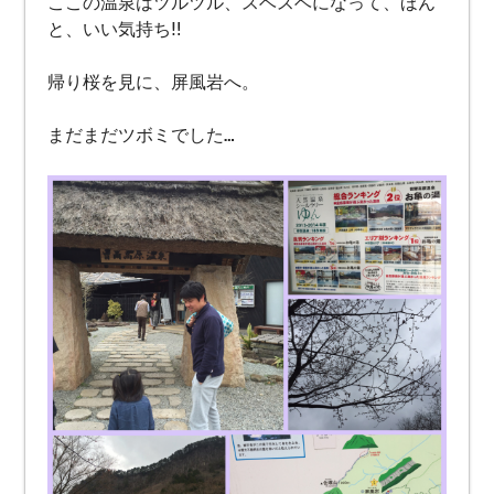
ここの温泉はツルツル、スベスベになって、ほん
と、いい気持ち‼️
帰り桜を見に、屏風岩へ。
まだまだツボミでした…