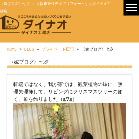
〈嫁ブログ〉七夕 : 大阪市東住吉区でリフォームならダイナオ工
務店
HOME
»
BLOG
»
プライベート日記
» 〈嫁ブログ〉七夕
〈嫁ブログ〉七夕
軒端ではなく、我が家では、観葉植物の鉢に、無
理矢理挿して、リビングにクリスマスツリーの如
く、笹を飾りました（≧∇≦）