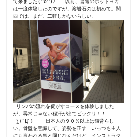
て来ました(^o^)/ 以前、普通のホットヨガ
は一度体験したのですが、溶岩石のは初めて。関
西では、まだ、二軒しかないらしい。
リンパの流れを促がすコースを体験しました
が、尋常じゃない程汗が出てビックリ！！
∑(ﾟДﾟ) 日本人の９０％以上は猫背らし
い。骨盤を意識して、姿勢を正す！いっつも主人
にも言われる事と同じなんだけど、インストラク