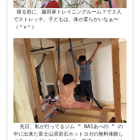
寝る前に、藤田家トレイニングルーム？で２人
でストレッチ。子どもは、体が柔らかいなぁ〜
（＾ν＾）
先日、私が行ってるジム ” NASあべの ” の
中に出来た富士山溶岩石ホットヨガの無料体験し